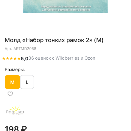
Молд «Набор тонких рамок 2» (M)
Арт.
ARTMD2058
36 оценок с Wildberries и Ozon
★
★
★
★
★
5,0
Размеры:
M
L
198 ₽