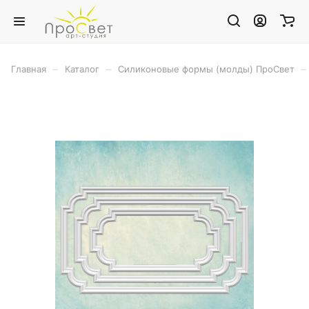
–
–
–
Главная
Каталог
Силиконовые формы (молды) ПроСвет