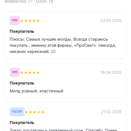
Wildberries: 17 · Ozon: 19
★
★
★
★
★
23.05.2026
WB
Покупатель
Плюсы: Самые лучшие молды. Всегда стараюсь
покупать , именно этой фирмы, «ПроСвет». Никогда,
никаких нареканий. 👍🏻
★
★
★
★
★
26.04.2026
WB
Покупатель
Молд ровный, эластичный
★
★
★
★
★
21.02.2026
OZON
Покупатель
Товар доставлен в заявленный срок. Спасибо. Очень