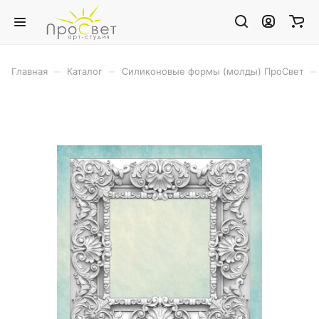
–
–
–
Главная
Каталог
Силиконовые формы (молды) ПроСвет