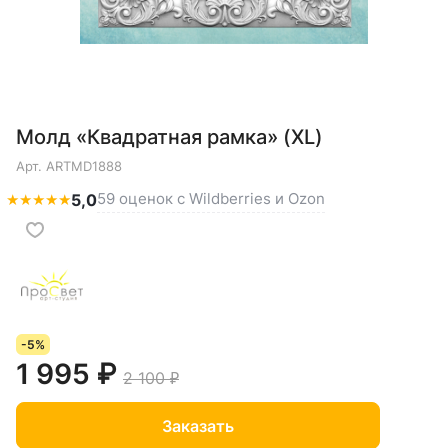
Молд «Квадратная рамка» (XL)
Арт.
ARTMD1888
59 оценок с Wildberries и Ozon
★
★
★
★
★
5,0
-5%
1 995 ₽
2 100 ₽
Заказать