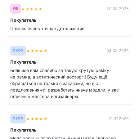
★
★
★
★
★
20.08.2025
WB
Покупатель
Плюсы: очень точная детализация
★
★
★
★
★
04.08.2025
OZON
Покупатель
Большое вам спасибо за такую крутую рамку.
не рамка, а эстетический восторг!! Буду ещё
обращаться не только с заказами, но и с
предложениями, разработать иначе модели. у вас
отличные мастера и дизайнеры.
★
★
★
★
★
31.07.2025
OZON
Покупатель
Молд хорошо проработан. Вынимается свободно.