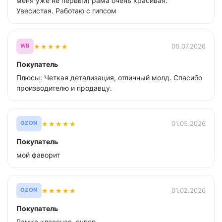
меня уже не первый) рама очень красивая.
Увесистая. Работаю с гипсом
★
★
★
★
★
06.07.2026
WB
Покупатель
Плюсы: Четкая детализация, отличный молд. Спасибо
производителю и продавцу.
★
★
★
★
★
01.05.2026
OZON
Покупатель
мой фаворит
★
★
★
★
★
01.02.2026
OZON
Покупатель
Рамка классная ,супер