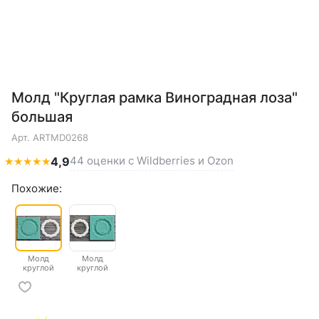
Молд "Круглая рамка Виноградная лоза"
большая
Арт.
ARTMD0268
44 оценки с Wildberries и Ozon
★
★
★
★
★
4,9
Похожие:
Молд
Молд
круглой
круглой
рамки
рамки
"Виноградная
"Виноградная
лоза"
лоза" малая
большая