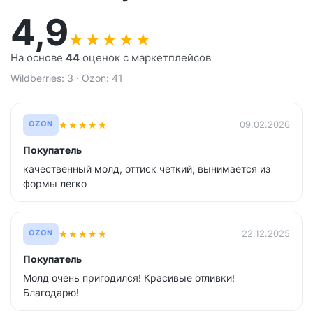
4,9
★
★
★
★
★
На основе
44
оценок с маркетплейсов
Wildberries: 3 · Ozon: 41
★
★
★
★
★
09.02.2026
OZON
Покупатель
качественный молд, оттиск четкий, вынимается из
формы легко
★
★
★
★
★
22.12.2025
OZON
Покупатель
Молд очень пригодился! Красивые отливки!
Благодарю!