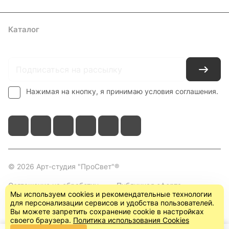
Каталог
Где купить
Условия оплаты
Условия доставки
Контакты
Нажимая на кнопку, я принимаю условия соглашения.
© 2026 Арт-студия "ПроСвет"®
Соглашение на обработку
Публичная оферта
Мы используем cookies и рекомендательные технологии
персональных данных
(пользовательское
для персонализации сервисов и удобства пользователей.
соглашение)
Вы можете запретить сохранение cookie в настройках
своего браузера.
Политика использования Cookies