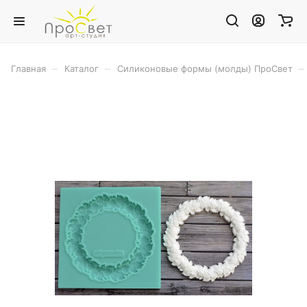
–
–
–
Главная
Каталог
Силиконовые формы (молды) ПроСвет