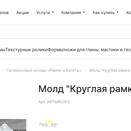
алов
Акции
Услуги
Компания
Как купить
К
рмы
Текстурные ролики
Формы/ножи для глины, мастики и тес
–
–
Силиконовые молды «Рамки и багеты»
Молд "Круглая рамка 
Молд "Круглая рамк
Арт.
ARTMR0063