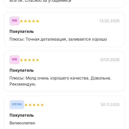
Все ок. Спасибо за угощение😘
★
★
★
★
★
13.02.2026
WB
Покупатель
Плюсы: Точная детализация, заливается хорошо
★
★
★
★
★
07.01.2026
WB
Покупатель
Плюсы: Молд очень хорошего качества. Довольна.
Рекомендую.
★
★
★
★
★
30.11.2025
OZON
Покупатель
Великолепен