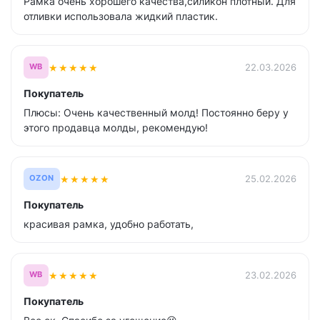
Рамка очень хорошего качества,силикон плотный. Для
отливки использовала жидкий пластик.
★
★
★
★
★
22.03.2026
WB
Покупатель
Плюсы: Очень качественный молд! Постоянно беру у
этого продавца молды, рекомендую!
★
★
★
★
★
25.02.2026
OZON
Покупатель
красивая рамка, удобно работать,
★
★
★
★
★
23.02.2026
WB
Покупатель