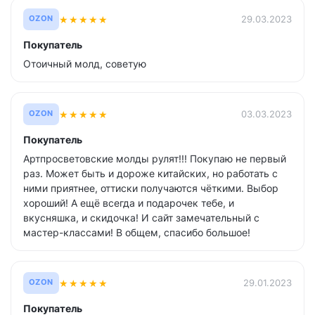
★
★
★
★
★
29.03.2023
OZON
Покупатель
Отоичный молд, советую
★
★
★
★
★
03.03.2023
OZON
Покупатель
Артпросветовские молды рулят!!! Покупаю не первый
раз. Может быть и дороже китайских, но работать с
ними приятнее, оттиски получаются чёткими. Выбор
хороший! А ещё всегда и подарочек тебе, и
вкусняшка, и скидочка! И сайт замечательный с
мастер-классами! В общем, спасибо большое!
★
★
★
★
★
29.01.2023
OZON
Покупатель