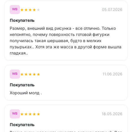
★
★
★
★
★
05.07.2026
WB
Покупатель
Размер, внешний вид рисунка - все отлично. Только
непонятно, почему поверхность готовой фигурки
получилась такая шершавая, будто в мелких
пузырьках.. Хотя эта же масса в другой форме вышла
гладкая..
★
★
★
★
★
11.06.2026
WB
Покупатель
Хороший молд .
★
★
★
★
★
18.05.2026
WB
Покупатель