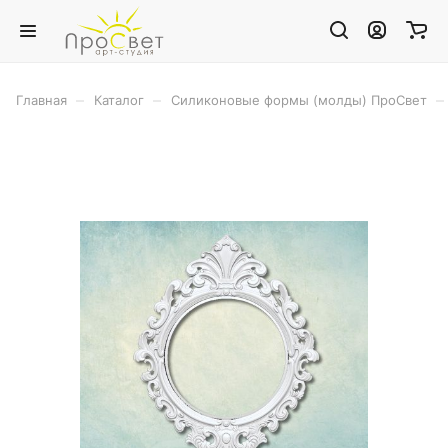
–
–
–
Главная
Каталог
Силиконовые формы (молды) ПроСвет