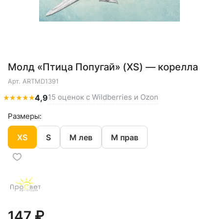
Молд «Птица Попугай» (XS) — корелла
Арт.
ARTMD1391
15 оценок с Wildberries и Ozon
★
★
★
★
★
4,9
Размеры:
XS
S
M лев
M прав
147 ₽