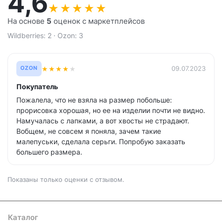
4,6
★
★
★
★
★
На основе
5
оценок с маркетплейсов
Wildberries: 2 · Ozon: 3
★
★
★
★
★
09.07.2023
OZON
Покупатель
Пожалела, что не взяла на размер побольше:
прорисовка хорошая, но ее на изделии почти не видно.
Намучалась с лапками, а вот хвосты не страдают.
Вобщем, не совсем я поняла, зачем такие
малепуськи, сделала серьги. Попробую заказать
большего размера.
Показаны только оценки с отзывом.
Каталог
Где купить
Условия оплаты
Условия доставки