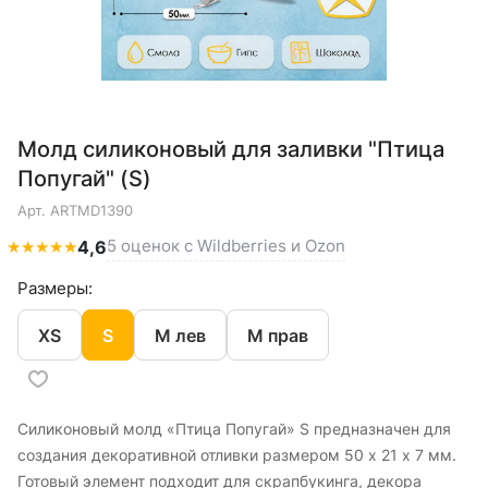
Молд силиконовый для заливки "Птица
Попугай" (S)
Арт.
ARTMD1390
5 оценок с Wildberries и Ozon
★
★
★
★
★
4,6
Размеры:
XS
S
M лев
M прав
Силиконовый молд «Птица Попугай» S предназначен для
создания декоративной отливки размером 50 x 21 x 7 мм.
Готовый элемент подходит для скрапбукинга, декора