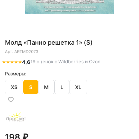
Молд «Панно решетка 1» (S)
Арт.
ARTMD2073
19 оценок с Wildberries и Ozon
★
★
★
★
★
4,6
Размеры:
XS
S
M
L
XL
198 ₽