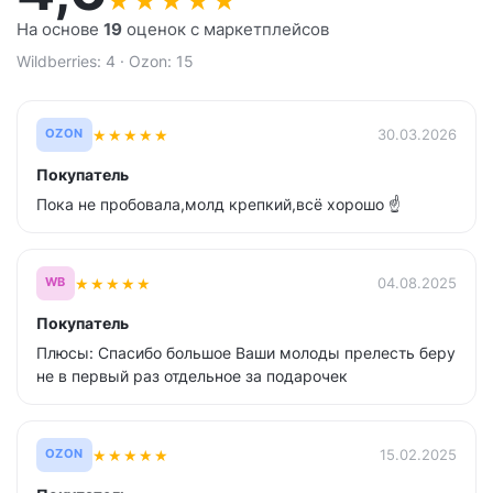
★
★
★
★
★
На основе
19
оценок с маркетплейсов
Wildberries: 4 · Ozon: 15
★
★
★
★
★
30.03.2026
OZON
Покупатель
Пока не пробовала,молд крепкий,всё хорошо ☝️
★
★
★
★
★
04.08.2025
WB
Покупатель
Плюсы: Спасибо большое Ваши молоды прелесть беру
не в первый раз отдельное за подарочек
★
★
★
★
★
15.02.2025
OZON