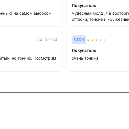
Покупатель
тенных) на самом высоком
Чудесный молд ,я в восторг
оттиски, тонкие и кружевны
★
★
★
★
★
24.10.2024
OZON
Покупатель
атый, но тонкий. Посмотрим
очень тонкий
и
Контакты