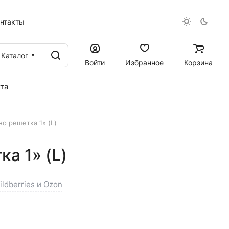
онтакты
Каталог
Войти
Избранное
Корзина
та
о решетка 1» (L)
а 1» (L)
ldberries и Ozon