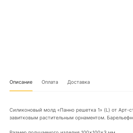
Описание
Оплата
Доставка
Силиконовый молд «Панно решетка 1» (L) от Арт-
завитковым растительным орнаментом. Барельефно
Размер получаемого изделия 100×100×3 мм.