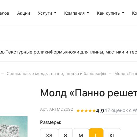
алов
Акции
Услуги
Компания
Как купить
К
рмы
Текстурные ролики
Формы/ножи для глины, мастики и тес
–
–
Силиконовые молды: панно, плитка и барельефы
Молд «Панн
Молд «Панно решетк
Арт.
ARTMD2092
47 оценок с Wi
★
★
★
★
★
4,9
Размеры:
XS
S
M
L
XL