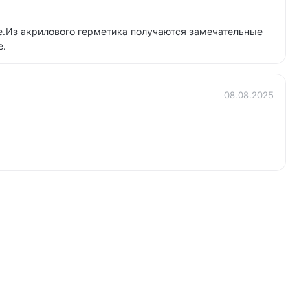
е.Из акрилового герметика получаются замечательные
е.
08.08.2025