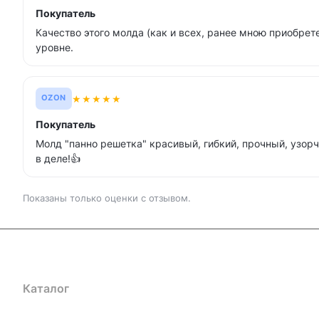
Покупатель
Качество этого молда (как и всех, ранее мною приобре
уровне.
★
★
★
★
★
OZON
Покупатель
Молд "панно решетка" красивый, гибкий, прочный, узорч
в деле!👍
Показаны только оценки с отзывом.
Каталог
Где купить
Условия оплаты
Условия доставк