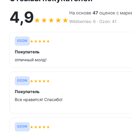
4,9
На основе
47
оценок с марк
★
★
★
★
★
Wildberries: 6 · Ozon: 41
★
★
★
★
★
OZON
Покупатель
отличный молд!
★
★
★
★
★
OZON
Покупатель
Все нравится! Спасибо!
★
★
★
★
★
OZON