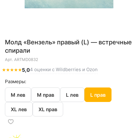
Молд «Вензель» правый (L) — встречные
спирали
Арт.
ARTMD0832
4 оценки с Wildberries и Ozon
★
★
★
★
★
5,0
Размеры:
M лев
M прав
L лев
L прав
XL лев
XL прав