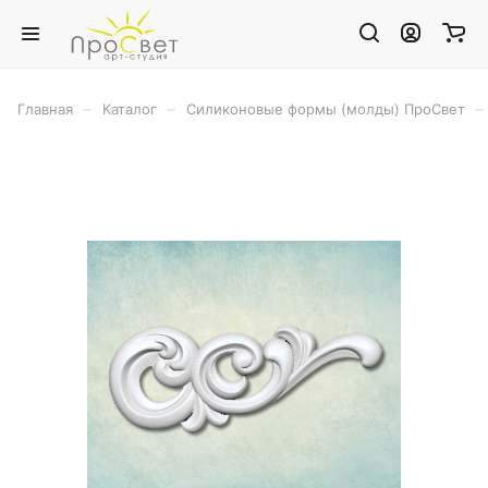
–
–
–
Главная
Каталог
Силиконовые формы (молды) ПроСвет