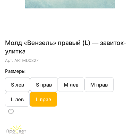
Молд «Вензель» правый (L) — завиток-
улитка
Арт.
ARTMD0827
Размеры:
S лев
S прав
M лев
M прав
L лев
L прав