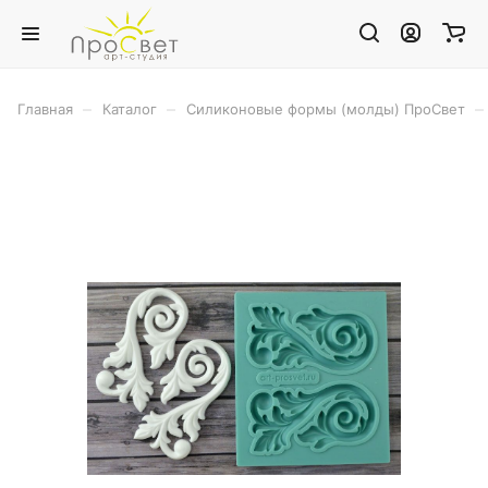
–
–
–
Главная
Каталог
Силиконовые формы (молды) ПроСвет