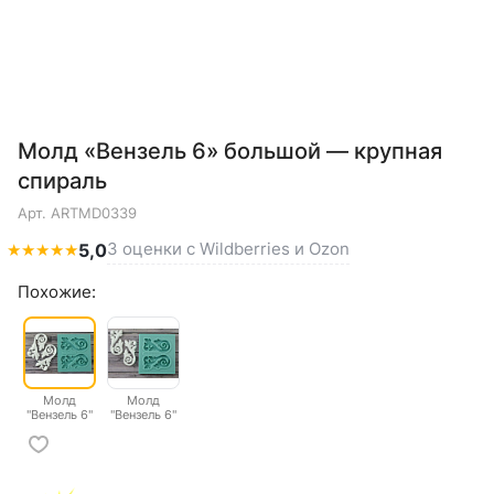
Молд «Вензель 6» большой — крупная
спираль
Арт.
ARTMD0339
3 оценки с Wildberries и Ozon
★
★
★
★
★
5,0
Похожие:
Молд
Молд
"Вензель 6"
"Вензель 6"
большой
малый