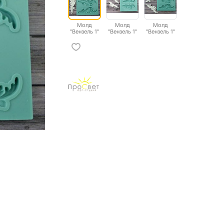
Молд
Молд
Молд
"Вензель 1"
"Вензель 1"
"Вензель 1"
большой
малый
средний