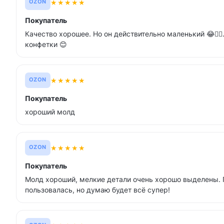
★
★
★
★
★
OZON
Покупатель
Качество хорошее. Но он действительно маленький 😂🤷‍♂️
конфетки 😊
★
★
★
★
★
OZON
Покупатель
хороший молд
★
★
★
★
★
OZON
Покупатель
Молд хороший, мелкие детали очень хорошо выделены. 
пользовалась, но думаю будет всё супер!