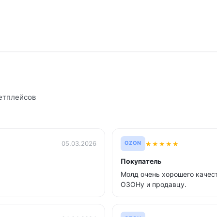
етплейсов
★
★
★
★
★
05.03.2026
OZON
Покупатель
Молд очень хорошего качест
ОЗОНу и продавцу.