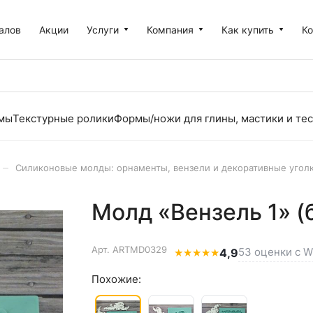
алов
Акции
Услуги
Компания
Как купить
К
рмы
Текстурные ролики
Формы/ножи для глины, мастики и тес
–
Силиконовые молды: орнаменты, вензели и декоративные угол
Молд «Вензель 1» (
Арт.
ARTMD0329
53 оценки с Wi
★
★
★
★
★
4,9
Похожие: