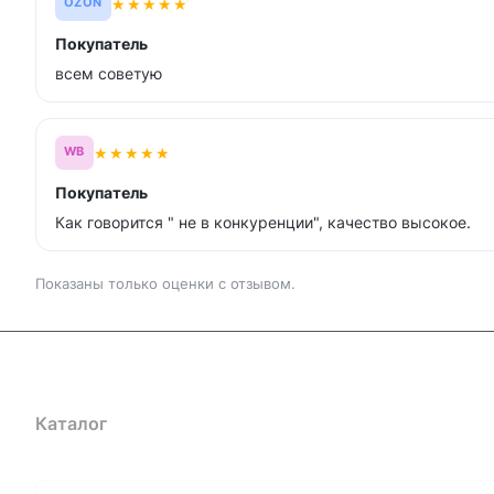
★
★
★
★
★
OZON
Покупатель
всем советую
★
★
★
★
★
WB
Покупатель
Как говорится " не в конкуренции", качество высокое.
Показаны только оценки с отзывом.
Каталог
Где купить
Условия оплаты
Условия доставк