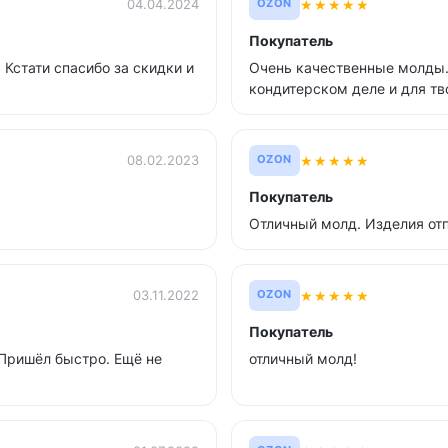
★
★
★
★
★
04.04.2024
OZON
Покупатель
. Кстати спасибо за скидки и
Очень качественные молды.
кондитерском деле и для тв
★
★
★
★
★
08.02.2023
OZON
Покупатель
Отличный молд. Изделия от
★
★
★
★
★
03.11.2022
OZON
Покупатель
Пришёл быстро. Ещё не
отличный молд!