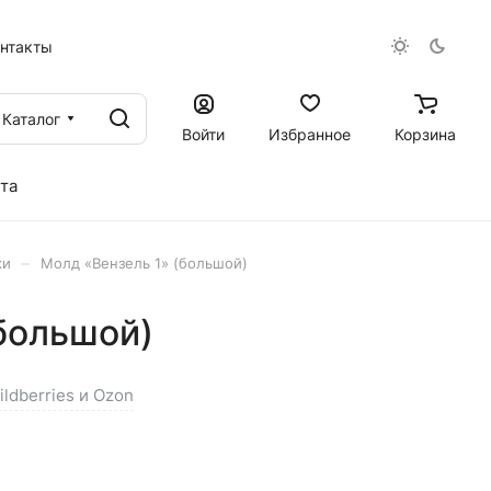
онтакты
Каталог
Войти
Избранное
Корзина
та
–
ки
Молд «Вензель 1» (большой)
большой)
ldberries и Ozon