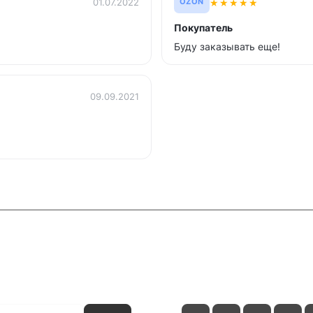
★
★
★
★
★
01.07.2022
OZON
Покупатель
Буду заказывать еще!
09.09.2021
и
Контакты