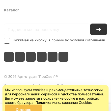
Каталог
Где купить
Условия оплаты
Условия доставки
Контакты
Нажимая на кнопку, я принимаю условия соглашения.
© 2026 Арт-студия "ПроСвет"®
Соглашение на обработку
Публичная оферта
Мы используем cookies и рекомендательные технологии
персональных данных
(пользовательское
для персонализации сервисов и удобства пользователей.
соглашение)
Вы можете запретить сохранение cookie в настройках
своего браузера.
Политика использования Cookies
Хорошо