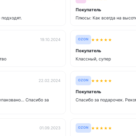
Покупатель
 подходят.
Плюсы: Как всегда на высот
★
★
★
★
★
19.10.2024
OZON
Покупатель
тво
Классный, супер
★
★
★
★
★
22.02.2024
OZON
Покупатель
паковано... Спасибо за
Спасибо за подарочек. Рек
★
★
★
★
★
01.09.2023
OZON