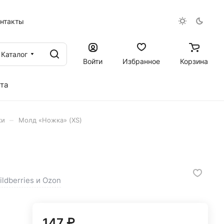
онтакты
Каталог
Войти
Избранное
Корзина
та
–
ки
Молд «Ножка» (XS)
ildberries и Ozon
147 ₽