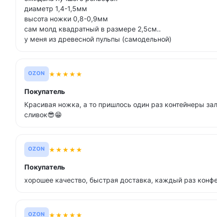
диаметр 1,4-1,5мм
высота ножки 0,8-0,9мм
сам молд квадратный в размере 2,5см..
у меня из древесной пульпы (самодельной)
★
★
★
★
★
OZON
Покупатель
Красивая ножка, а то пришлось один раз контейнеры за
сливок😎😁
★
★
★
★
★
OZON
Покупатель
хорошее качество, быстрая доставка, каждый раз конфе
★
★
★
★
★
OZON