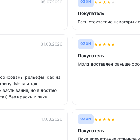
★
★
★
★
★
05.07.2026
OZON
Покупатель
Есть отсутствие некоторых 
★
★
★
★
★
31.03.2026
OZON
Покупатель
Молд доставлен раньше сро
рорисованы рельефы, как на
глину. Меня и так
ь застывания, но я достаю
а)) без краски и лака
★
★
★
★
★
17.03.2026
OZON
Покупатель
Пока впечатление отличное 