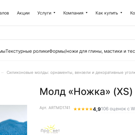
алов
Акции
Услуги
Компания
Как купить
К
рмы
Текстурные ролики
Формы/ножи для глины, мастики и тес
–
Силиконовые молды: орнаменты, вензели и декоративные угол
Молд «Ножка» (XS)
Арт.
ARTMD1741
106 оценок с W
★
★
★
★
★
4,9