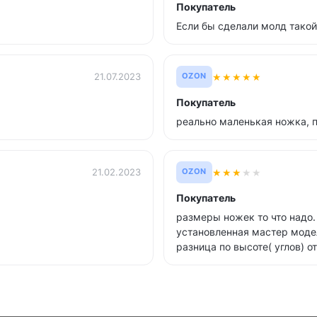
Покупатель
Если бы сделали молд такой
★
★
★
★
★
21.07.2023
OZON
Покупатель
реально маленькая ножка, п
★
★
★
★
★
21.02.2023
OZON
Покупатель
размеры ножек то что надо.
установленная мастер моде
разница по высоте( углов) от