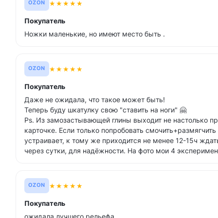
★
★
★
★
★
OZON
Покупатель
Ножки маленькие, но имеют место быть .
★
★
★
★
★
OZON
Покупатель
Даже не ожидала, что такое может быть!
Теперь буду шкатулку свою "ставить на ноги" 🤗
Ps. Из замозастывающей глины выходит не настолько п
карточке. Если только попробовать смочить+размягчить 
устраивает, к тому же приходится не менее 12-15ч ждат
через сутки, для надёжности. На фото мои 4 эксперимент
★
★
★
★
★
OZON
Покупатель
ожидала лучшего рельефа..