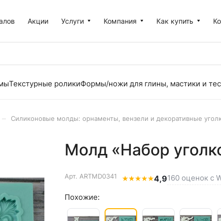
алов
Акции
Услуги
Компания
Как купить
К
рмы
Текстурные ролики
Формы/ножи для глины, мастики и тес
–
Силиконовые молды: орнаменты, вензели и декоративные угол
Молд «Набор уголк
Арт.
ARTMD0341
160 оценок с W
★
★
★
★
★
4,9
Похожие: