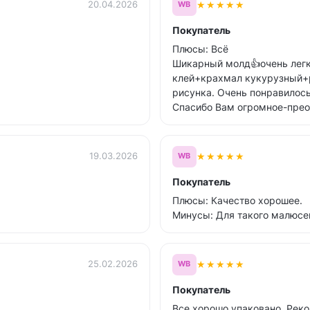
★
★
★
★
★
20.04.2026
WB
Покупатель
Плюсы: Всё
Шикарный молд👍очень легк
клей+крахмал кукурузный+р
рисунка. Очень понравилось
Спасибо Вам огромное-прео
★
★
★
★
★
19.03.2026
WB
Покупатель
Плюсы: Качество хорошее.
Минусы: Для такого малюсе
★
★
★
★
★
25.02.2026
WB
Покупатель
Все хорошо упаковано. Рек