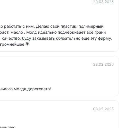
20.03.2026
о работать с ним. Делаю свой пластик..полимерный
аст. масло . Молд идеально подчёркивает все грани
 качество, буду заказывать обязательно еще эту фирму.
громнейшее 💐
28.02.2026
нького молда,дороговато!
03.02.2026
омендую.