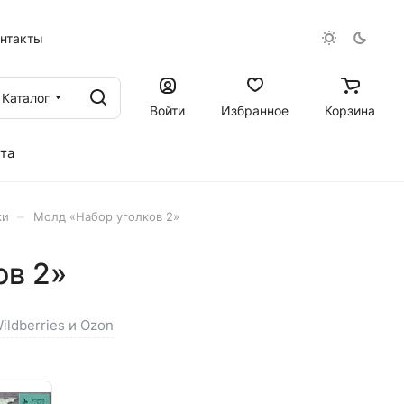
онтакты
Каталог
Войти
Избранное
Корзина
та
–
ки
Молд «Набор уголков 2»
ов 2»
ildberries и Ozon