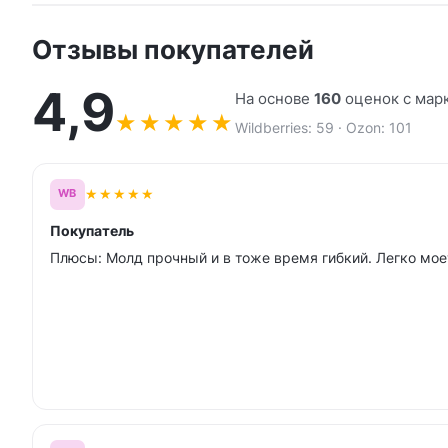
Отзывы покупателей
4,9
На основе
160
оценок с мар
★
★
★
★
★
Wildberries: 59 · Ozon: 101
★
★
★
★
★
WB
Покупатель
Плюсы: Молд прочный и в тоже время гибкий. Легко мое