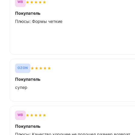
★
★
★
★
★
WB
Покупатель
Плюсы: Формы четкие
★
★
★
★
★
OZON
Покупатель
супер
★
★
★
★
★
WB
Покупатель
Плюсы: Качество хорошее не подошел размер возврат