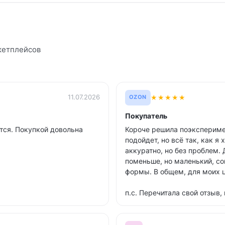
кетплейсов
★
★
★
★
★
11.07.2026
OZON
Покупатель
тся. Покупкой довольна
Короче решила поэкспериме
подойдет, но всё так, как я
аккуратно, но без проблем. 
поменьше, но маленький, со
формы. В общем, для моих 
п.с. Перечитала свой отзыв