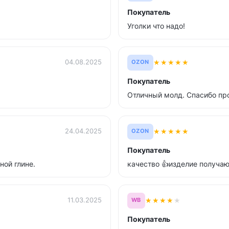
Покупатель
Уголки что надо!
★
★
★
★
★
04.08.2025
OZON
Покупатель
Отличный молд. Спасибо пр
★
★
★
★
★
24.04.2025
OZON
Покупатель
ной глине.
качество 👍изделие получаю
★
★
★
★
★
11.03.2025
WB
Покупатель