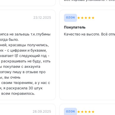
★
★
★
★
★
23.12.2025
OZON
Покупатель
гипса не зальешь т.к.глубины
Качество на высоте. Всё отл
когда было.
ней, красавцы получились,
их - с цифрами и буквами,
 хватает 🤣 следующий год -
я раскрашивать не буду, хоть
ы покупаем с аккаунта
поэтому пишу в отзыве про
ы, вы очень
своим творениям, а у нас с
, я раскрасила 30 штук
, всем понравилось.
★
★
★
★
★
28.09.2025
OZON