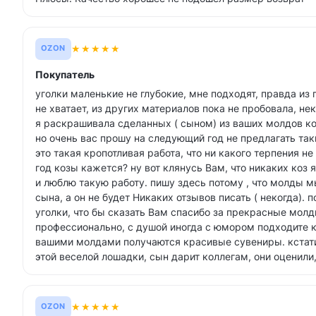
★
★
★
★
★
OZON
Покупатель
уголки маленькие не глубокие, мне подходят, правда из 
не хватает, из других материалов пока не пробовала, не
я раскрашивала сделанных ( сыном) из ваших молдов ко
но очень вас прошу на следующий год не предлагать так
это такая кропотливая работа, что ни какого терпения не
год козы кажется? ну вот клянусь Вам, что никаких коз 
и люблю такую работу. пишу здесь потому , что молды м
сына, а он не будет Никаких отзывов писать ( некогда). 
уголки, что бы сказать Вам спасибо за прекрасные молд
профессионально, с душой иногда с юмором подходите к 
вашими молдами получаются красивые сувениры. кстати
этой веселой лошадки, сын дарит коллегам, они оценили
★
★
★
★
★
OZON