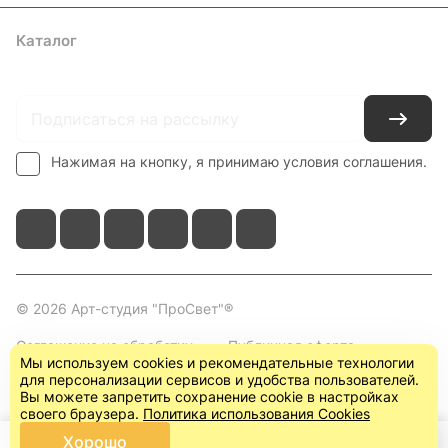
Каталог
Где купить
Условия оплаты
Условия доставки
Контакты
Нажимая на кнопку, я принимаю условия соглашения.
© 2026 Арт-студия "ПроСвет"®
Соглашение на обработку
Публичная оферта
Мы используем cookies и рекомендательные технологии
персональных данных
(пользовательское
для персонализации сервисов и удобства пользователей.
соглашение)
Вы можете запретить сохранение cookie в настройках
своего браузера.
Политика использования Cookies
Хорошо