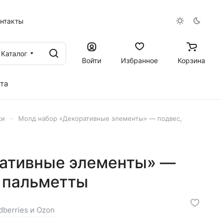
онтакты
Каталог
Войти
Избранное
Корзина
та
–
ки
Молд набор «Декоративные элементы» — подвес,
ративные элементы» —
и пальметты
dberries и Ozon