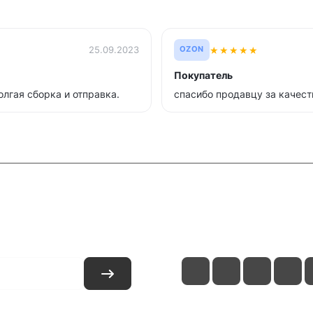
★
★
★
★
★
25.09.2023
OZON
Покупатель
олгая сборка и отправка.
спасибо продавцу за качест
и
Контакты