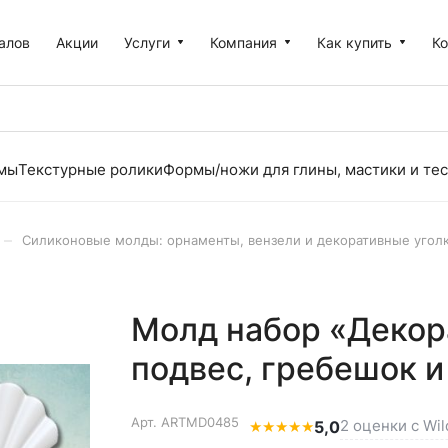
алов
Акции
Услуги
Компания
Как купить
К
рмы
Текстурные ролики
Формы/ножи для глины, мастики и тес
–
Силиконовые молды: орнаменты, вензели и декоративные угол
Молд набор «Деко
подвес, гребешок 
Арт.
ARTMD0485
2 оценки с Wil
★
★
★
★
★
5,0