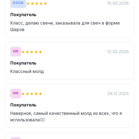
★
★
★
★
★
15.03.2026
OZON
Покупатель
Класс, делаю свечи, заказывала для свеч в форме
Шаров
★
★
★
★
★
12.02.2026
WB
Покупатель
Классный молд
★
★
★
★
★
29.12.2025
WB
Покупатель
Наверное, самый качественный молд из всех, что я
использовала❤️‍🔥