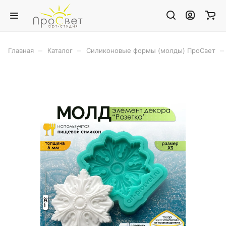
–
–
–
Главная
Каталог
Силиконовые формы (молды) ПроСвет