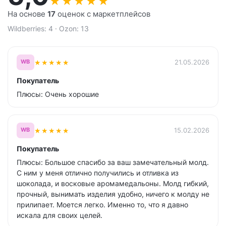
★
★
★
★
★
На основе
17
оценок с маркетплейсов
Wildberries: 4 · Ozon: 13
★
★
★
★
★
21.05.2026
WB
Покупатель
Плюсы: Очень хорошие
★
★
★
★
★
15.02.2026
WB
Покупатель
Плюсы: Большое спасибо за ваш замечательный молд.
С ним у меня отлично получились и отливка из
шоколада, и восковые аромамедальоны. Молд гибкий,
прочный, вынимать изделия удобно, ничего к молду не
прилипает. Моется легко. Именно то, что я давно
искала для своих целей.