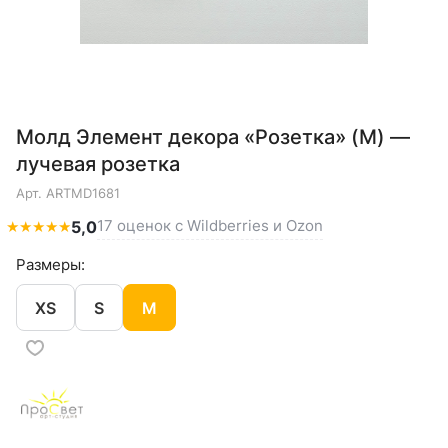
Молд Элемент декора «Розетка» (M) —
лучевая розетка
Арт.
ARTMD1681
17 оценок с Wildberries и Ozon
★
★
★
★
★
5,0
Размеры:
XS
S
M