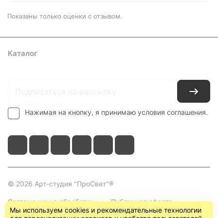
Показаны только оценки с отзывом.
Каталог
Где купить
Условия оплаты
Условия доставки
Контакты
Нажимая на кнопку, я принимаю условия соглашения.
© 2026 Арт-студия "ПроСвет"®
Соглашение на обработку
Публичная оферта
Мы используем cookies и рекомендательные технологии
персональных данных
(пользовательское