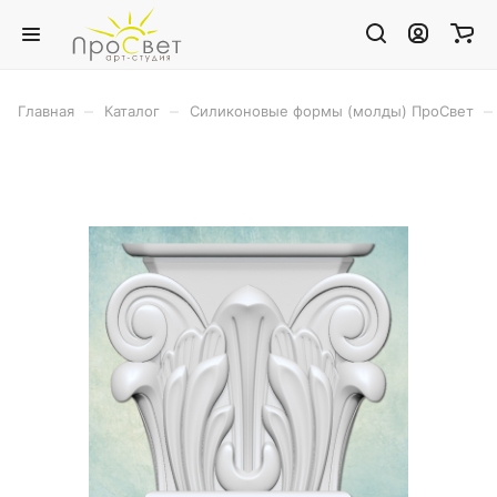
–
–
–
Главная
Каталог
Силиконовые формы (молды) ПроСвет