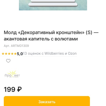
Молд «Декоративный кронштейн» (S) —
акантовая капитель с волютами
Арт.
ARTMD1309
13 оценок с Wildberries и Ozon
★
★
★
★
★
5,0
199 ₽
Заказать