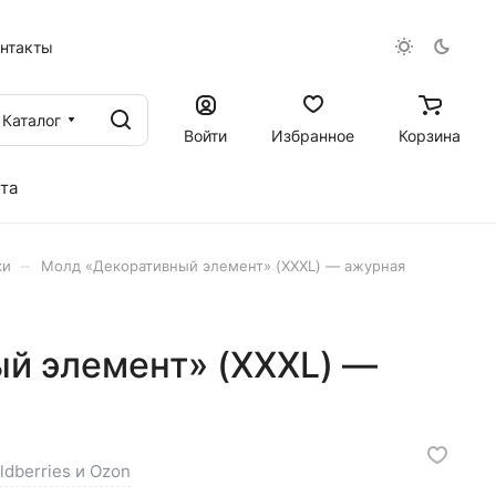
онтакты
Каталог
Войти
Избранное
Корзина
та
–
ки
Молд «Декоративный элемент» (XXXL) — ажурная
й элемент» (XXXL) —
ldberries и Ozon