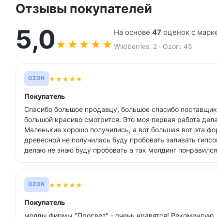
Отзывы покупателей
5,0
На основе
47
оценок с марк
★
★
★
★
★
Wildberries: 2 · Ozon: 45
★
★
★
★
★
OZON
Покупатель
Спасибо большое продавцу, большое спасибо поставщик
большой красиво смотрится. Это моя первая работа дел
Маленькие хорошо получились, а вот большая вот эта фо
древесной не получилась буду пробовать заливать гипсо
делаю не знаю буду пробовать а так молдинг понравилс
★
★
★
★
★
OZON
Покупатель
молды фирмы "Просвет" - очень нравятся! Рекомендую. 