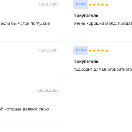
★
★
★
★
★
01.01.2025
OZON
Покупатель
если бы чуток поглубже
очень хороший молд, прода
★
★
★
★
★
25.07.2024
OZON
Покупатель
подходит для многократного
28.09.2023
дей которые делают свою