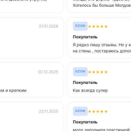
Хотелось бы больше Молдов 
★
★
★
★
★
27.01.2026
OZON
Покупатель
Я редко пишу отзывы. Но у 
на стены , постараюсь допол
★
★
★
★
★
02.12.2025
OZON
Покупатель
ым и крепким
Как всегда супер
★
★
★
★
★
23.11.2025
OZON
Покупатель
молд заполнила пластичной