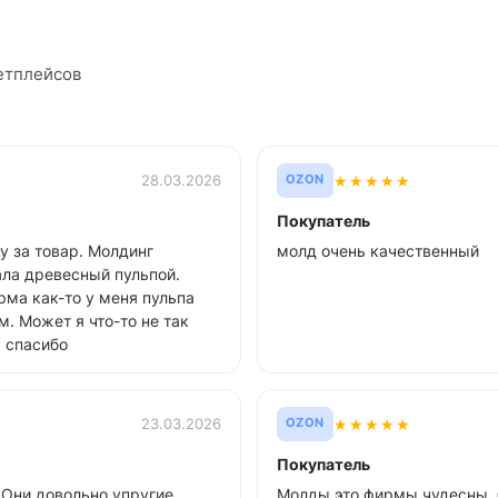
етплейсов
★
★
★
★
★
28.03.2026
OZON
Покупатель
у за товар. Молдинг
молд очень качественный
ала древесный пульпой.
рма как-то у меня пульпа
м. Может я что-то не так
я спасибо
★
★
★
★
★
23.03.2026
OZON
Покупатель
Они довольно упругие,
Молды это фирмы чудесны, б