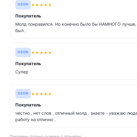
★
★
★
★
★
OZON
Покупатель
Молд понравился. Но конечно было бы НАМНОГО лучше, 
был.
★
★
★
★
★
OZON
Покупатель
Супер
★
★
★
★
★
OZON
Покупатель
честно , нет слов . отличный молд . знаете - уважаю лю
работу на отлично .
Показаны только оценки с отзывом.