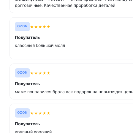
долговечные. Качественная проработка деталей
★
★
★
★
★
OZON
Покупатель
классный большой молд
★
★
★
★
★
OZON
Покупатель
маме понравился,брала как подарок на нг,выглядит цел
★
★
★
★
★
OZON
Покупатель
крупный,хороший