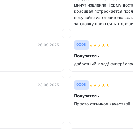
минут извлекла Форму доста
красивая потрескается пос
покупайте изготовителю ве
заготовку приклеить к двер
★
★
★
★
★
26.09.2025
OZON
Покупатель
добротный молд! супер! спа
★
★
★
★
★
23.06.2025
OZON
Покупатель
Просто отличное качество!!!