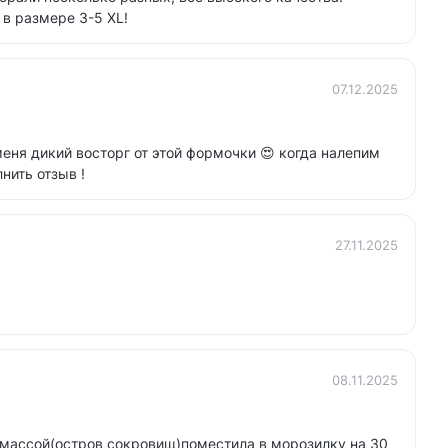
в размере 3-5 ХL!
07.12.2025
меня дикий восторг от этой формочки 😍 когда налепим
нить отзыв !
27.11.2025
08.11.2025
 массой(остров сокровищ)поместила в морозилку на 30