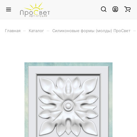
–
–
–
Главная
Каталог
Силиконовые формы (молды) ПроСвет