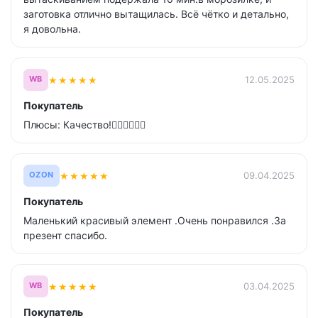
заготовка отлично вытащилась. Всё чётко и детально,
я довольна.
★
★
★
★
★
12.05.2025
WB
Покупатель
Плюсы: Качество!👍🏼👍🏼👍🏼
★
★
★
★
★
09.04.2025
OZON
Покупатель
Маленький красивый элемент .Очень понравился .За
презент спасибо.
★
★
★
★
★
03.04.2025
WB
Покупатель