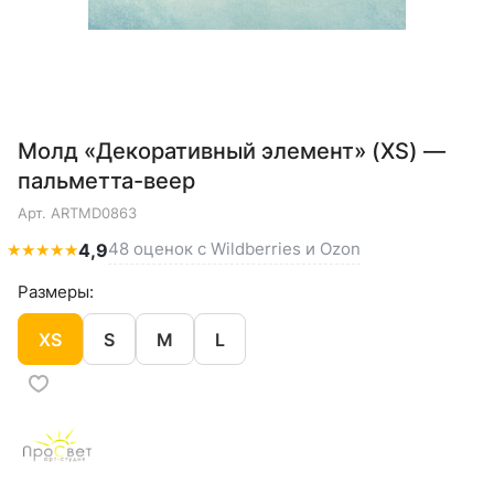
Молд «Декоративный элемент» (XS) —
пальметта-веер
Арт.
ARTMD0863
48 оценок с Wildberries и Ozon
★
★
★
★
★
4,9
Размеры:
XS
S
M
L