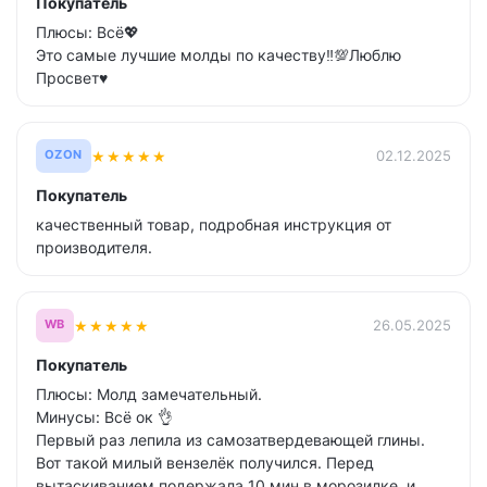
Покупатель
Плюсы: Всё💖
Это самые лучшие молды по качеству‼️💯Люблю
Просвет♥️
★
★
★
★
★
02.12.2025
OZON
Покупатель
качественный товар, подробная инструкция от
производителя.
★
★
★
★
★
26.05.2025
WB
Покупатель
Плюсы: Молд замечательный.
Минусы: Всё ок 👌
Первый раз лепила из самозатвердевающей глины.
Вот такой милый вензелёк получился. Перед
вытаскиванием подержала 10 мин.в морозилке, и