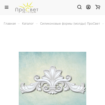
–
–
–
Главная
Каталог
Силиконовые формы (молды) ПроСвет