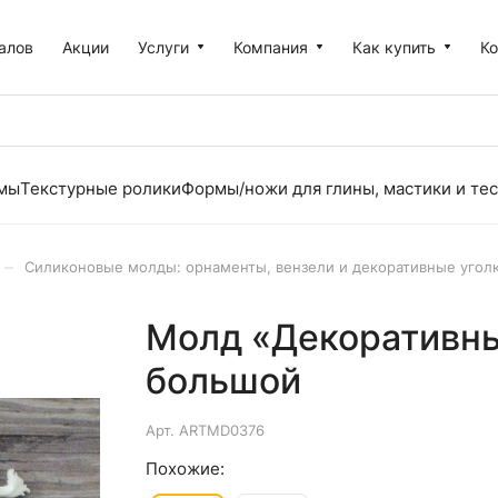
алов
Акции
Услуги
Компания
Как купить
К
рмы
Текстурные ролики
Формы/ножи для глины, мастики и тес
–
Силиконовые молды: орнаменты, вензели и декоративные угол
Молд «Декоративны
большой
Арт.
ARTMD0376
Похожие: