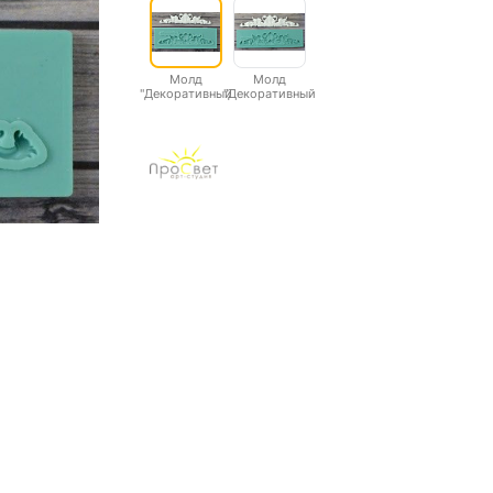
Молд
Молд
"Декоративный
"Декоративный
элемент с
элемент с
лебедями"
лебедями"
большой
малый