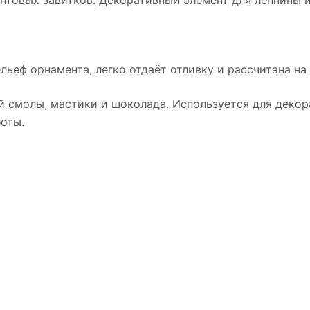
нтовых завитков. Декоративный элемент для лепнины 
льеф орнамента, легко отдаёт отливку и рассчитана на
й смолы, мастики и шоколада. Используется для декора
оты.