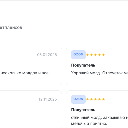
кетплейсов
★
★
★
★
★
06.01.2026
OZON
Покупатель
 несколько молдов и все
Хороший молд. Отпечаток ч
★
★
★
★
★
12.11.2025
OZON
Покупатель
отличный молд. заказываю не
мелочь а приятно.