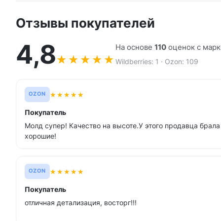
Отзывы покупателей
4,8
На основе
110
оценок с мар
★
★
★
★
★
Wildberries: 1 · Ozon: 109
★
★
★
★
★
OZON
Покупатель
Молд супер! Качество на высоте.У этого продавца брала
хорошие!
★
★
★
★
★
OZON
Покупатель
отличная детализация, восторг!!!