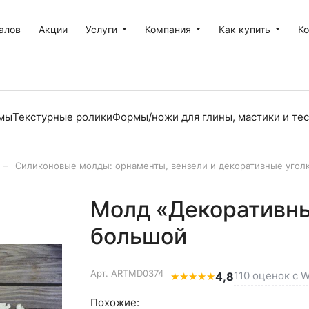
алов
Акции
Услуги
Компания
Как купить
К
рмы
Текстурные ролики
Формы/ножи для глины, мастики и тес
–
Силиконовые молды: орнаменты, вензели и декоративные угол
Молд «Декоративны
большой
Арт.
ARTMD0374
110 оценок с W
★
★
★
★
★
4,8
Похожие: