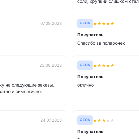
соли, хрупкий слишком стал,
★
★
★
★
★
07.09.2023
OZON
Покупатель
Спасибо за поларочек
★
★
★
★
★
23.08.2023
OZON
Покупатель
дку на следующие заказы.
отлично
атно и симпатично.
★
★
★
★
★
24.07.2023
OZON
Покупатель