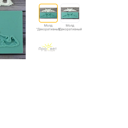
Молд
Молд
"Декоративный
"Декоративный
элемент с
элемент с
ангелами"
ангелами"
большой
малый