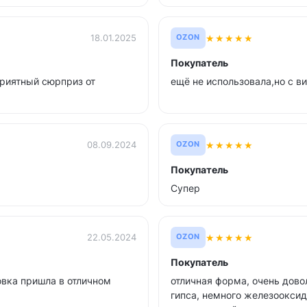
★
★
★
★
★
18.01.2025
OZON
Покупатель
Приятный сюрприз от
ещё не использовала,но с в
★
★
★
★
★
08.09.2024
OZON
Покупатель
Супер
★
★
★
★
★
22.05.2024
OZON
Покупатель
овка пришла в отличном
отличная форма, очень довол
гипса, немного железооксид