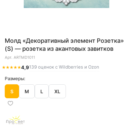
Молд «Декоративный элемент Розетка»
(S) — розетка из акантовых завитков
Арт.
ARTMD1011
139 оценок с Wildberries и Ozon
★
★
★
★
★
4,9
Размеры:
S
M
L
XL