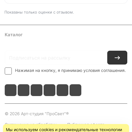
Показаны только оценки с отзывом.
Каталог
Где купить
Условия оплаты
Условия доставки
Контакты
Нажимая на кнопку, я принимаю условия соглашения.
© 2026 Арт-студия "ПроСвет"®
Соглашение на обработку
Публичная оферта
Мы используем cookies и рекомендательные технологии
персональных данных
(пользовательское