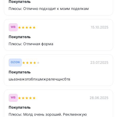
Покупатель
Плюсы: Отлично подходит к моим поделкам
★
★
★
★
★
15.10.2025
WB
Покупатель
Плюсы: Отличная форма
★
★
★
★
★
23.07.2025
OZON
Покупатель
шьазнажопз6пхшмжрвлечщнсбтв
★
★
★
★
★
28.06.2025
WB
Покупатель
Плюсы: Молд очень зороший. Реклменжую