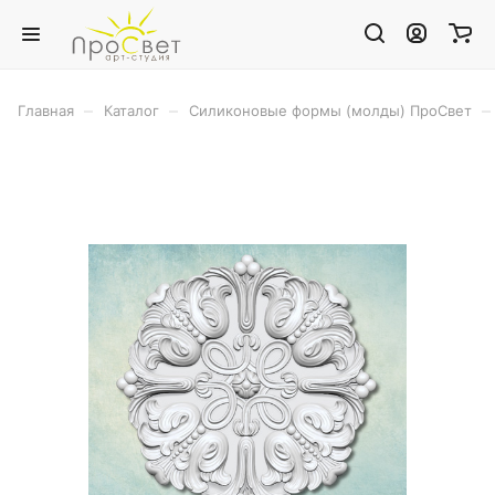
–
–
–
Главная
Каталог
Силиконовые формы (молды) ПроСвет