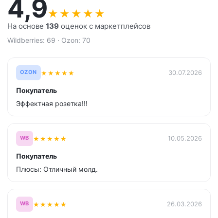
4,9
★
★
★
★
★
На основе
139
оценок с маркетплейсов
Wildberries: 69 · Ozon: 70
★
★
★
★
★
30.07.2026
OZON
Покупатель
Эффектная розетка!!!
★
★
★
★
★
10.05.2026
WB
Покупатель
Плюсы: Отличный молд.
★
★
★
★
★
26.03.2026
WB