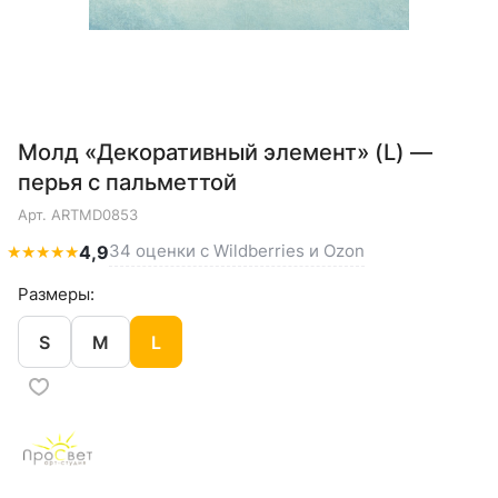
Молд «Декоративный элемент» (L) —
перья с пальметтой
Арт.
ARTMD0853
34 оценки с Wildberries и Ozon
★
★
★
★
★
4,9
Размеры:
S
M
L