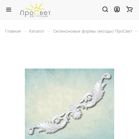
–
–
–
Главная
Каталог
Силиконовые формы (молды) ПроСвет