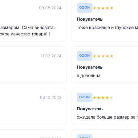
★
★
★
★
★
09.05.2024
OZON
Покупатель
размером. Сама виновата.
Тоже красивые и глубокие 
кое качество товара!!!
★
★
★
★
★
11.02.2024
OZON
Покупатель
я довольна
★
★
★
★
★
06.10.2023
OZON
Покупатель
ожидала больше размер за 