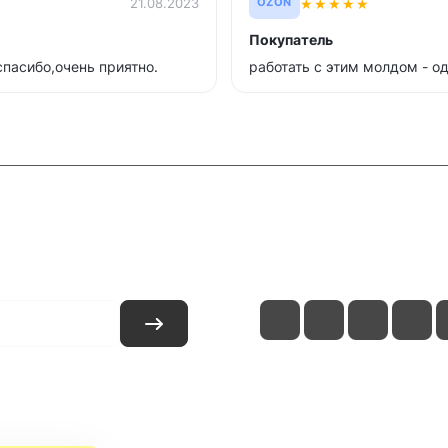
★
★
★
★
★
21.08.2023
OZON
Покупатель
спасибо,очень приятно.
работать с этим молдом - о
и
Контакты