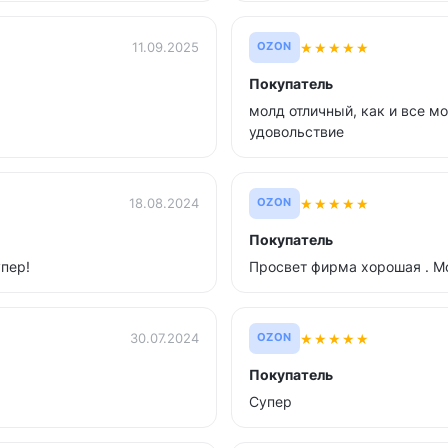
★
★
★
★
★
11.09.2025
OZON
Покупатель
молд отличный, как и все м
удовольствие
★
★
★
★
★
18.08.2024
OZON
Покупатель
пер!
Просвет фирма хорошая . М
★
★
★
★
★
30.07.2024
OZON
Покупатель
Супер