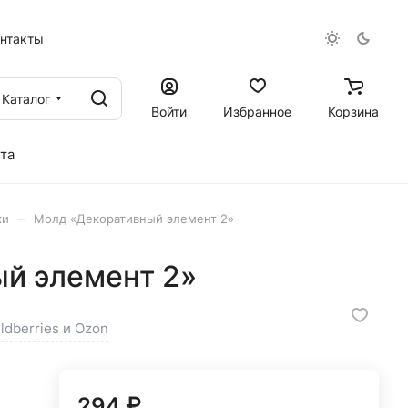
онтакты
Каталог
Войти
Избранное
Корзина
та
–
ки
Молд «Декоративный элемент 2»
й элемент 2»
ldberries и Ozon
294 ₽