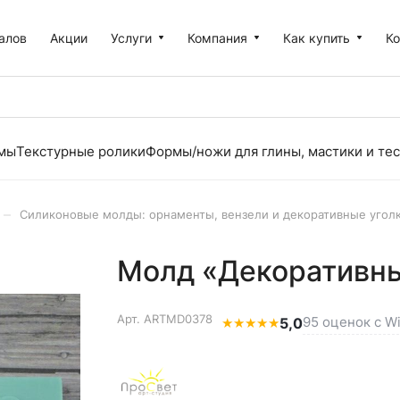
алов
Акции
Услуги
Компания
Как купить
К
рмы
Текстурные ролики
Формы/ножи для глины, мастики и тес
–
Силиконовые молды: орнаменты, вензели и декоративные угол
Молд «Декоративны
Арт.
ARTMD0378
95 оценок с Wi
★
★
★
★
★
5,0