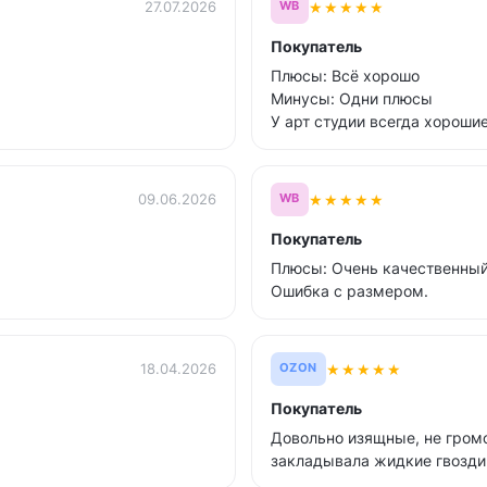
★
★
★
★
★
27.07.2026
WB
Покупатель
Плюсы: Всё хорошо
Минусы: Одни плюсы
У арт студии всегда хороши
★
★
★
★
★
09.06.2026
WB
Покупатель
Плюсы: Очень качественны
Ошибка с размером.
★
★
★
★
★
18.04.2026
OZON
Покупатель
Довольно изящные, не гром
закладывала жидкие гвозди