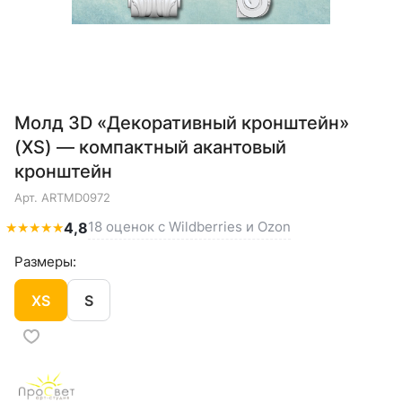
Молд 3D «Декоративный кронштейн»
(XS) — компактный акантовый
кронштейн
Арт.
ARTMD0972
18 оценок с Wildberries и Ozon
★
★
★
★
★
4,8
Размеры:
XS
S