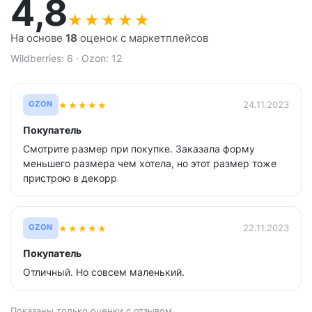
4,8
★
★
★
★
★
На основе
18
оценок с маркетплейсов
Wildberries: 6 · Ozon: 12
★
★
★
★
★
24.11.2023
OZON
Покупатель
Смотрите размер при покупке. Заказала форму
меньшего размера чем хотела, но этот размер тоже
пристрою в декорр
★
★
★
★
★
22.11.2023
OZON
Покупатель
Отличный. Но совсем маленький.
Показаны только оценки с отзывом.