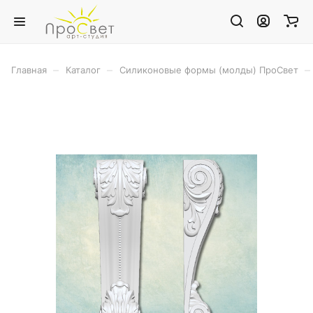
–
–
–
Главная
Каталог
Силиконовые формы (молды) ПроСвет