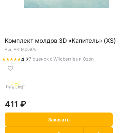
Комплект молдов 3D «Капитель» (XS)
Арт.
ARTMD0976
7 оценок с Wildberries и Ozon
★
★
★
★
★
4,7
411 ₽
Заказать