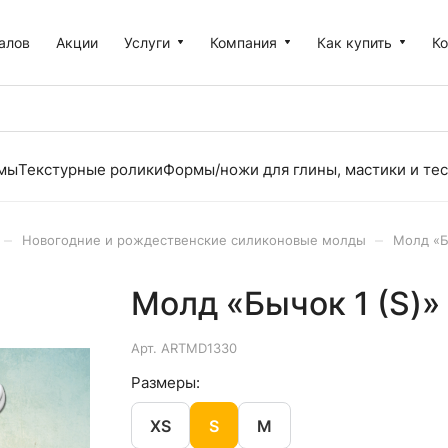
алов
Акции
Услуги
Компания
Как купить
К
рмы
Текстурные ролики
Формы/ножи для глины, мастики и тес
–
–
Новогодние и рождественские силиконовые молды
Молд «Б
Молд «Бычок 1 (S)»
Арт.
ARTMD1330
Размеры:
XS
S
M