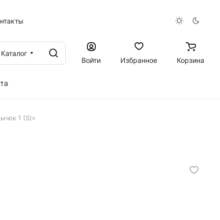
онтакты
Каталог
Войти
Избранное
Корзина
та
ычок 1 (S)»