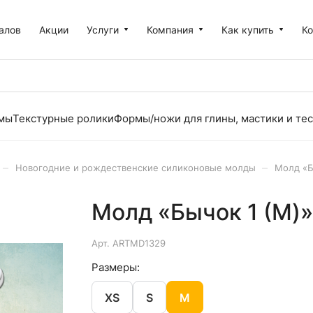
алов
Акции
Услуги
Компания
Как купить
К
рмы
Текстурные ролики
Формы/ножи для глины, мастики и тес
–
–
Новогодние и рождественские силиконовые молды
Молд «Б
Молд «Бычок 1 (M)»
Арт.
ARTMD1329
Размеры:
XS
S
M