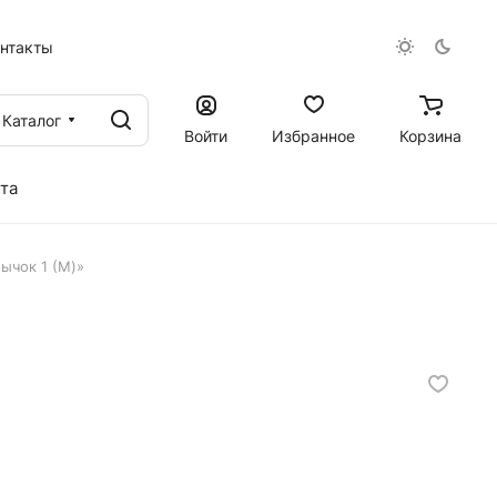
онтакты
Каталог
Войти
Избранное
Корзина
та
ычок 1 (M)»