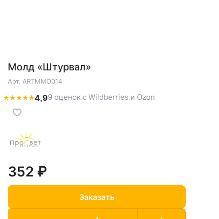
Молд «Штурвал»
Арт.
ARTMMO014
9 оценок с Wildberries и Ozon
★
★
★
★
★
4,9
352 ₽
Заказать