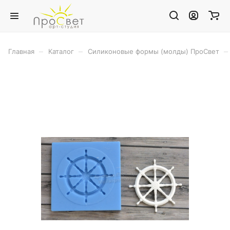
–
–
–
Главная
Каталог
Силиконовые формы (молды) ПроСвет