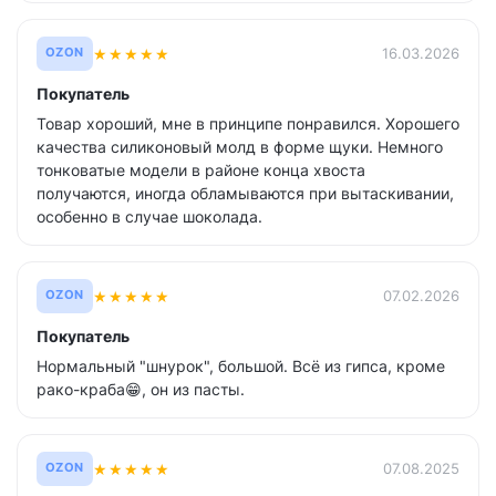
★
★
★
★
★
16.03.2026
OZON
Покупатель
Товар хороший, мне в принципе понравился. Хорошего
качества силиконовый молд в форме щуки. Немного
тонковатые модели в районе конца хвоста
получаются, иногда обламываются при вытаскивании,
особенно в случае шоколада.
★
★
★
★
★
07.02.2026
OZON
Покупатель
Нормальный "шнурок", большой. Всё из гипса, кроме
рако-краба😁, он из пасты.
★
★
★
★
★
07.08.2025
OZON