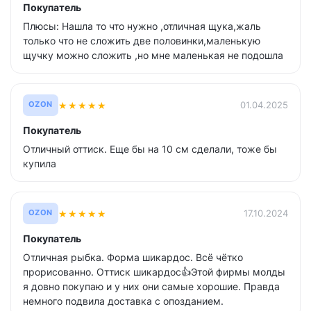
Покупатель
Плюсы: Нашла то что нужно ,отличная щука,жаль
только что не сложить две половинки,маленькую
щучку можно сложить ,но мне маленькая не подошла
★
★
★
★
★
01.04.2025
OZON
Покупатель
Отличный оттиск. Еще бы на 10 см сделали, тоже бы
купила
★
★
★
★
★
17.10.2024
OZON
Покупатель
Отличная рыбка. Форма шикардос. Всё чётко
прорисованно. Оттиск шикардос👍Этой фирмы молды
я довно покупаю и у них они самые хорошие. Правда
немного подвила доставка с опозданием.