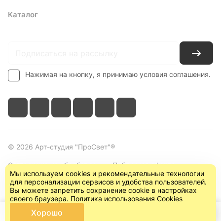
Каталог
Где купить
Условия оплаты
Условия доставки
Контакты
Нажимая на кнопку, я принимаю условия соглашения.
© 2026 Арт-студия "ПроСвет"®
Соглашение на обработку
Публичная оферта
Мы используем cookies и рекомендательные технологии
персональных данных
(пользовательское
для персонализации сервисов и удобства пользователей.
соглашение)
Вы можете запретить сохранение cookie в настройках
своего браузера.
Политика использования Cookies
Хорошо