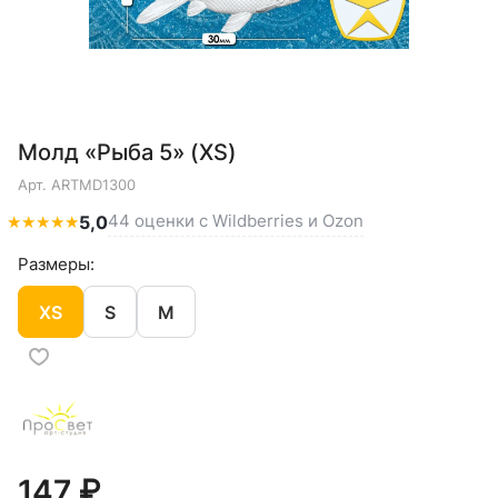
Молд «Рыба 5» (XS)
Арт.
ARTMD1300
44 оценки с Wildberries и Ozon
★
★
★
★
★
5,0
Размеры:
XS
S
M
147 ₽