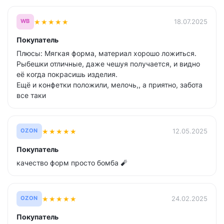
★
★
★
★
★
18.07.2025
WB
Покупатель
Плюсы: Мягкая форма, материал хорошо ложиться.
Рыбешки отличные, даже чешуя получается, и видно
её когда покрасишь изделия.
Ещё и конфетки положили, мелочь,, а приятно, забота
все таки
★
★
★
★
★
12.05.2025
OZON
Покупатель
качество форм просто бомба 🧨
★
★
★
★
★
24.02.2025
OZON
Покупатель