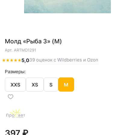
Молд «Рыба 3» (M)
Арт.
ARTMD1291
39 оценок с Wildberries и Ozon
★
★
★
★
★
5,0
Размеры:
XXS
XS
S
M
397 ₽