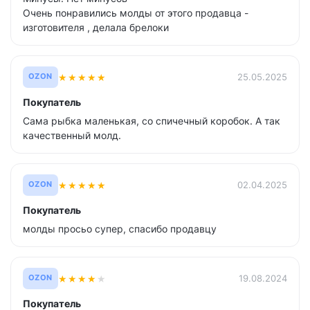
Очень понравились молды от этого продавца -
изготовителя , делала брелоки
★
★
★
★
★
25.05.2025
OZON
Покупатель
Сама рыбка маленькая, со спичечный коробок. А так
качественный молд.
★
★
★
★
★
02.04.2025
OZON
Покупатель
молды просьо супер, спасибо продавцу
★
★
★
★
★
19.08.2024
OZON
Покупатель