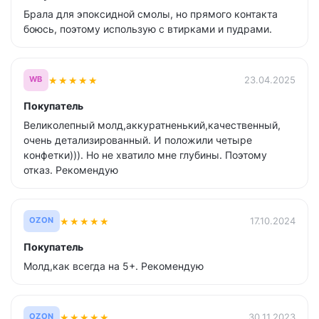
Брала для эпоксидной смолы, но прямого контакта
боюсь, поэтому использую с втирками и пудрами.
★
★
★
★
★
23.04.2025
WB
Покупатель
Великолепный молд,аккуратненький,качественный,
очень детализированный. И положили четыре
конфетки))). Но не хватило мне глубины. Поэтому
отказ. Рекомендую
★
★
★
★
★
17.10.2024
OZON
Покупатель
Молд,как всегда на 5+. Рекомендую
★
★
★
★
★
30.11.2023
OZON