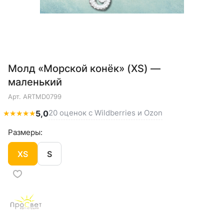
Молд «Морской конёк» (XS) —
маленький
Арт.
ARTMD0799
20 оценок с Wildberries и Ozon
★
★
★
★
★
5,0
Размеры:
XS
S