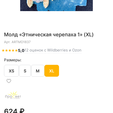
Молд «Этническая черепаха 1» (XL)
Арт.
ARTMD1837
12 оценок с Wildberries и Ozon
★
★
★
★
★
5,0
Размеры:
XS
S
M
XL
624 ₽