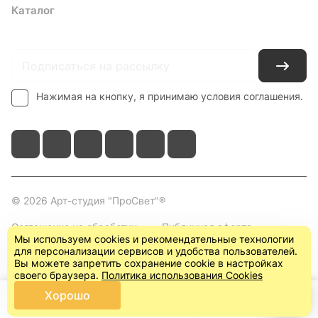
Каталог
Где купить
Условия оплаты
Условия доставки
Контакты
Нажимая на кнопку, я принимаю условия соглашения.
© 2026 Арт-студия "ПроСвет"®
Соглашение на обработку
Публичная оферта
Мы используем cookies и рекомендательные технологии
персональных данных
(пользовательское
для персонализации сервисов и удобства пользователей.
соглашение)
Вы можете запретить сохранение cookie в настройках
своего браузера.
Политика использования Cookies
Хорошо
Главная
Каталог
Корзина
Кабинет