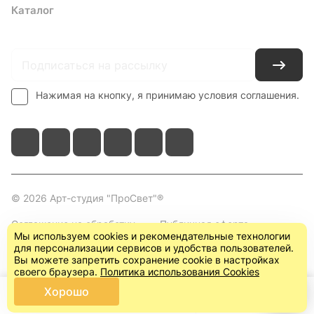
Каталог
Где купить
Условия оплаты
Условия доставки
Контакты
Нажимая на кнопку, я принимаю условия соглашения.
© 2026 Арт-студия "ПроСвет"®
Соглашение на обработку
Публичная оферта
Мы используем cookies и рекомендательные технологии
персональных данных
(пользовательское
для персонализации сервисов и удобства пользователей.
соглашение)
Вы можете запретить сохранение cookie в настройках
своего браузера.
Политика использования Cookies
Хорошо
Главная
Каталог
Корзина
Кабинет