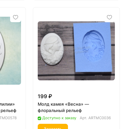
199 ₽
 лилии»
Молд камея «Весна» —
 рельеф
флоральный рельеф
TMD0578
Доступно к заказу
Арт.
ARTMC0036
Заказать