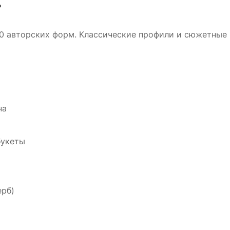
»
0 авторских форм. Классические профили и сюжетные 
на
букеты
ерб)