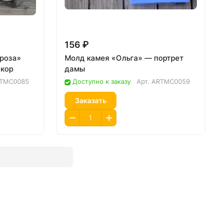
156 ₽
 роза»
Молд камея «Ольга» — портрет
екор
дамы
TMC0085
Доступно к заказу
Арт.
ARTMC0059
Заказать