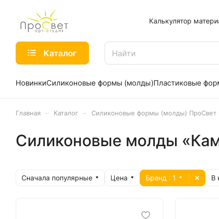
Калькулятор матери
Каталог
Новинки
Силиконовые формы (молды)
Пластиковые фо
–
–
Главная
Каталог
Силиконовые формы (молды) ПроСвет
Силиконовые молды «Ка
Сначала популярные
Цена
Бренд
: 1
В 