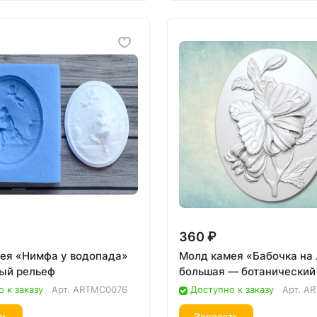
360 ₽
ея «Нимфа у водопада»
Молд камея «Бабочка на
ый рельеф
большая — ботанический
 к заказу
Арт.
ARTMC0076
Доступно к заказу
Арт.
AR
ть
Заказать