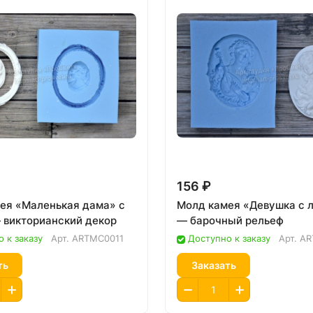
156 ₽
ея «Маленькая дама» с
Молд камея «Девушка с 
 викторианский декор
— барочный рельеф
 к заказу
Арт.
ARTMC0011
Доступно к заказу
Арт.
AR
ть
Заказать