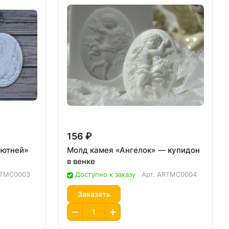
156 ₽
лютней»
Молд камея «Ангелок» — купидон
в венке
TMC0003
Доступно к заказу
Арт.
ARTMC0004
Заказать