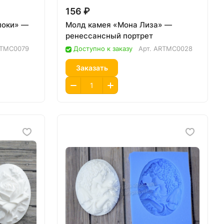
156 ₽
локи» —
Молд камея «Мона Лиза» —
ренессансный портрет
TMC0079
Доступно к заказу
Арт.
ARTMC0028
Заказать