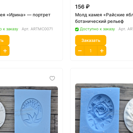
156 ₽
ея «Ирина» — портрет
Молд камея «Райские яб
ботанический рельеф
 к заказу
Арт.
ARTMC0071
Доступно к заказу
Арт.
AR
ть
Заказать