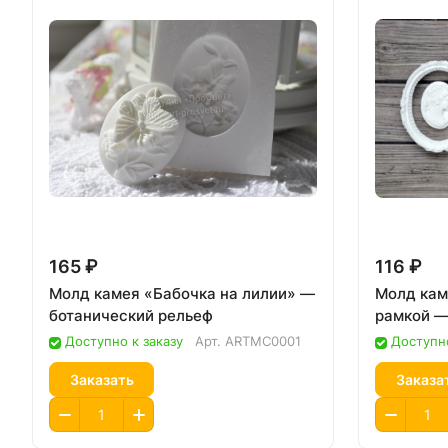
165 ₽
116 ₽
Молд камея «Бабочка на лилии» —
Молд кам
ботанический рельеф
рамкой —
Доступно к заказу
Арт.
ARTMC0001
Доступно
Заказать
Заказа