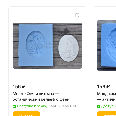
156 ₽
156 ₽
Молд «Фея и пижма» —
Молд кам
ботанический рельеф с феей
— античн
Доступно к заказу
Арт.
ARTMC0101
Доступно
Заказать
Заказа