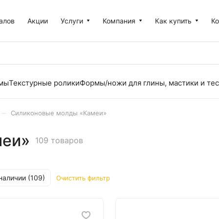
алов
Акции
Услуги
Компания
Как купить
К
рмы
Текстурные ролики
Формы/ножи для глины, мастики и тес
–
Силиконовые молды «Камеи»
меи»
109 товаров
наличии (
109
)
Очистить фильтр