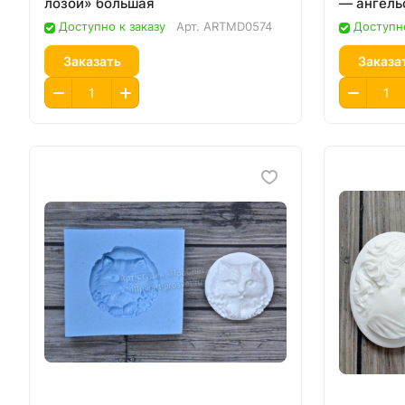
лозой» большая
— ангель
Доступно к заказу
Арт.
ARTMD0574
Доступно
Заказать
Заказа