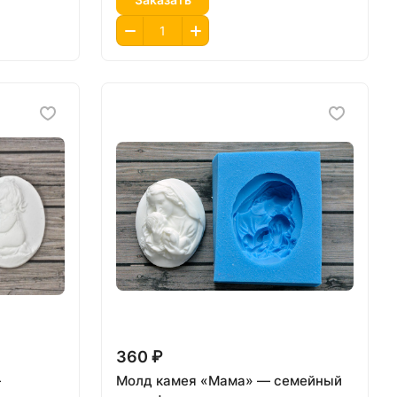
360 ₽
—
Молд камея «Мама» — семейный