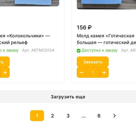
156 ₽
ея «Колокольчики» —
Молд камея «Готическая
ский рельеф
большая — готический д
 к заказу
Арт.
ARTMC0104
Доступно к заказу
Арт.
AR
ть
Заказать
Загрузить еще
1
2
3
...
6