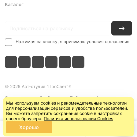
Каталог
Где купить
Условия оплаты
Условия доставки
Контакты
Нажимая на кнопку, я принимаю условия соглашения.
© 2026 Арт-студия "ПроСвет"®
Соглашение на обработку
Публичная оферта
Мы используем cookies и рекомендательные технологии
персональных данных
(пользовательское
для персонализации сервисов и удобства пользователей.
соглашение)
Вы можете запретить сохранение cookie в настройках
своего браузера.
Политика использования Cookies
Хорошо
Главная
Каталог
Корзина
Кабинет