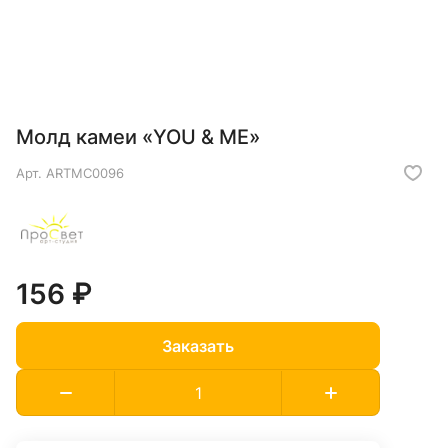
Молд камеи «YOU & ME»
Арт.
ARTMC0096
156 ₽
Заказать