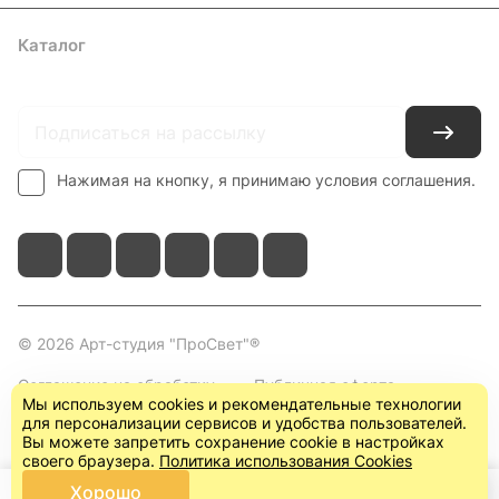
Каталог
Где купить
Условия оплаты
Условия доставки
Контакты
Нажимая на кнопку, я принимаю условия соглашения.
© 2026 Арт-студия "ПроСвет"®
Соглашение на обработку
Публичная оферта
Мы используем cookies и рекомендательные технологии
персональных данных
(пользовательское
для персонализации сервисов и удобства пользователей.
соглашение)
Вы можете запретить сохранение cookie в настройках
своего браузера.
Политика использования Cookies
Хорошо