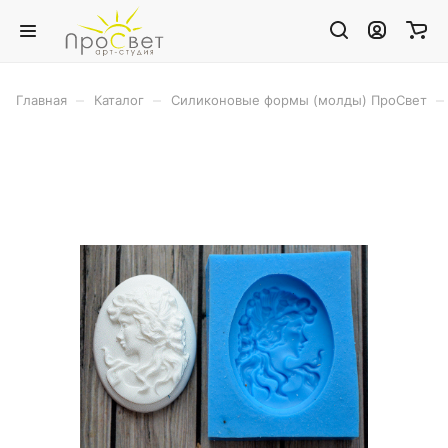
–
–
–
Главная
Каталог
Силиконовые формы (молды) ПроСвет