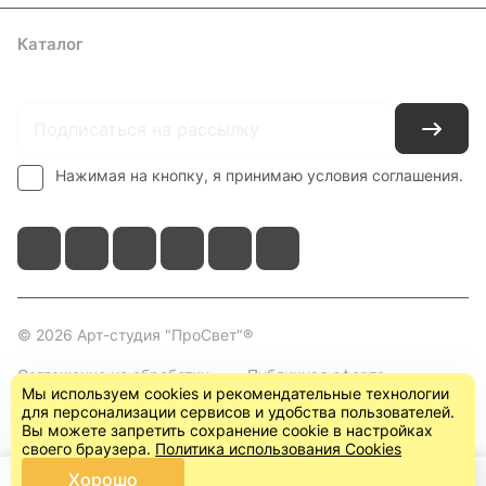
Каталог
Где купить
Условия оплаты
Условия доставки
Контакты
Нажимая на кнопку, я принимаю условия соглашения.
© 2026 Арт-студия "ПроСвет"®
Соглашение на обработку
Публичная оферта
Мы используем cookies и рекомендательные технологии
персональных данных
(пользовательское
для персонализации сервисов и удобства пользователей.
соглашение)
Вы можете запретить сохранение cookie в настройках
своего браузера.
Политика использования Cookies
Хорошо