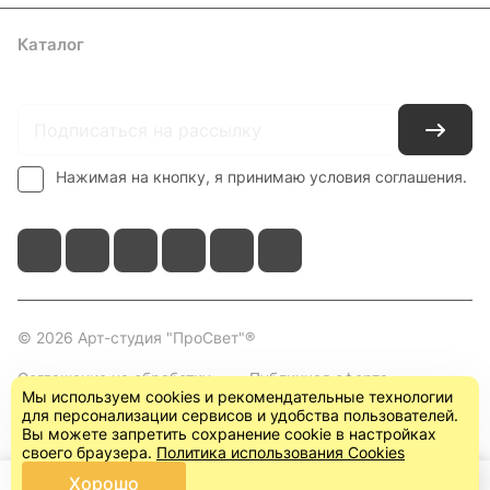
Каталог
Где купить
Условия оплаты
Условия доставки
Контакты
Нажимая на кнопку, я принимаю условия соглашения.
© 2026 Арт-студия "ПроСвет"®
Соглашение на обработку
Публичная оферта
Мы используем cookies и рекомендательные технологии
персональных данных
(пользовательское
для персонализации сервисов и удобства пользователей.
соглашение)
Вы можете запретить сохранение cookie в настройках
своего браузера.
Политика использования Cookies
Хорошо