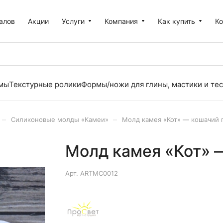
алов
Акции
Услуги
Компания
Как купить
К
рмы
Текстурные ролики
Формы/ножи для глины, мастики и тес
–
–
Силиконовые молды «Камеи»
Молд камея «Кот» — кошачий 
Молд камея «Кот» 
Арт.
ARTMC0012