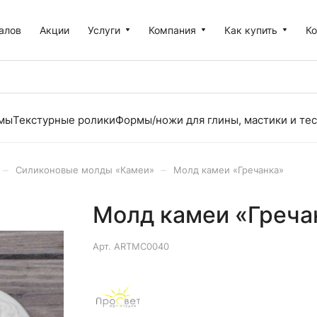
алов
Акции
Услуги
Компания
Как купить
К
рмы
Текстурные ролики
Формы/ножи для глины, мастики и тес
–
–
Силиконовые молды «Камеи»
Молд камеи «Гречанка»
Молд камеи «Греча
Арт.
ARTMC0040