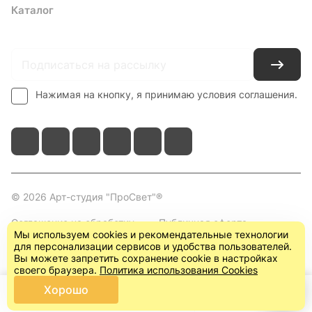
Каталог
Где купить
Условия оплаты
Условия доставки
Контакты
Нажимая на кнопку, я принимаю условия соглашения.
© 2026 Арт-студия "ПроСвет"®
Соглашение на обработку
Публичная оферта
Мы используем cookies и рекомендательные технологии
персональных данных
(пользовательское
для персонализации сервисов и удобства пользователей.
соглашение)
Вы можете запретить сохранение cookie в настройках
своего браузера.
Политика использования Cookies
Хорошо
Главная
Каталог
Корзина
Кабинет