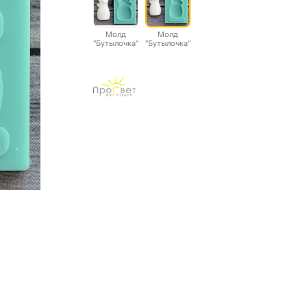
Молд
Молд
"Бутылочка"
"Бутылочка"
большая
малая