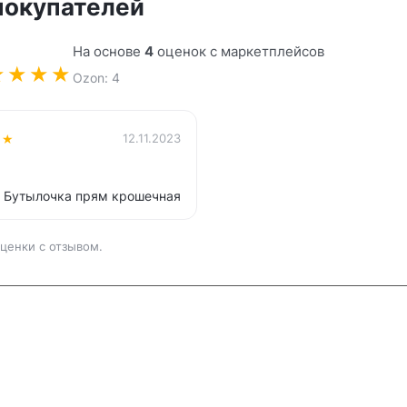
покупателей
На основе
4
оценок с маркетплейсов
★
★
★
★
Ozon: 4
★
★
12.11.2023
 Бутылочка прям крошечная
ценки с отзывом.
и
Контакты