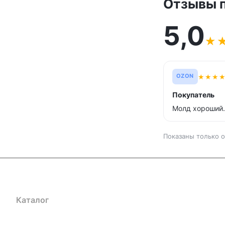
Отзывы 
5,0
★
★
★
★
OZON
Покупатель
Молд хороший.
Показаны только о
Каталог
Где купить
Условия оплаты
Условия доставк