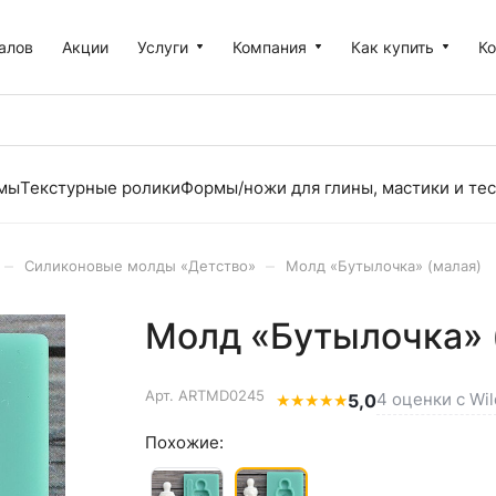
алов
Акции
Услуги
Компания
Как купить
К
рмы
Текстурные ролики
Формы/ножи для глины, мастики и тес
–
–
Силиконовые молды «Детство»
Молд «Бутылочка» (малая)
Молд «Бутылочка» 
Арт.
ARTMD0245
4 оценки с Wil
★
★
★
★
★
5,0
Похожие: